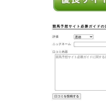
競馬予想サイト必勝ガイドの
評価
ニックネーム
口コミ内容