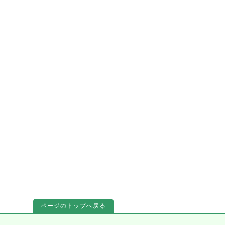
ページのトップへ戻る