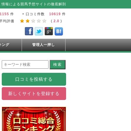
ミ情報による競馬予想サイトの徹底解剖
1155
件
口コミ件数
10619
件
平均評価
(
2.0
)
キング
管理人一押し
口コミを投稿する
新しくサイトを登録する