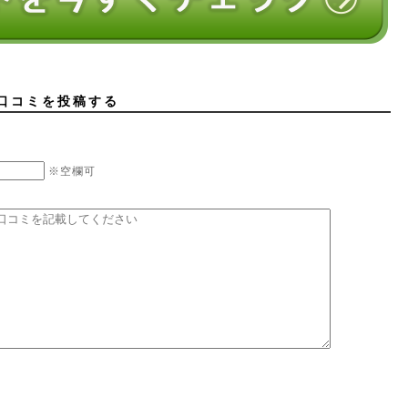
口コミを投稿する
※空欄可