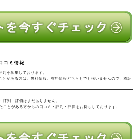
口コミ情報
評判を募集しております。
ことがある方は、無料情報、有料情報どちらもでも構いませんので、検証
・評判・評価はまだありません。
たことがある方からの口コミ・評判・評価をお待ちしております。