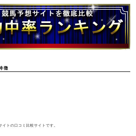
特徴
サイトの口コミ比較サイトです。