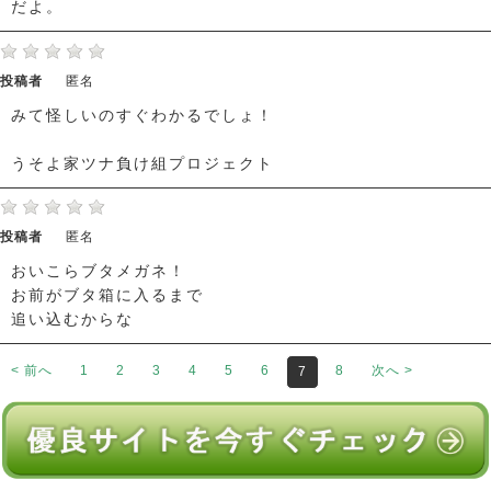
だよ。
投稿者
匿名
みて怪しいのすぐわかるでしょ！
うそよ家ツナ負け組プロジェクト
投稿者
匿名
おいこらブタメガネ！
お前がブタ箱に入るまで
追い込むからな
< 前へ
1
2
3
4
5
6
8
次へ >
7