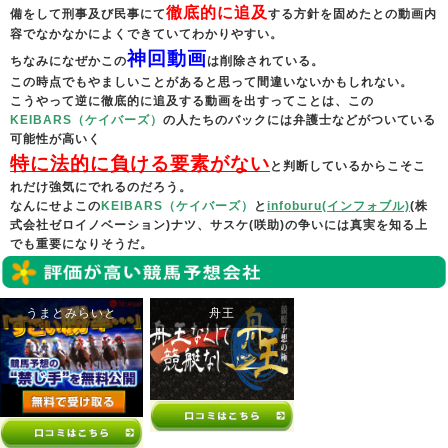
徹底的に追及
備をして刑事及び民事にて
する方針を固めたとの動画内
容でなかなかによくできていてわかりやすい。
神回動画
ちなみになぜかこの
は削除されている。
この時点でもやましいことがあると思って間違いないかもしれない。
こうやって逆に徹底的に追及する動画を出すってことは、この
KEIBARS（ケイバーズ）
の人たちのバックには弁護士などがついている
可能性が高いく
特に法的に負ける要素がない
と判断しているからこそこ
れだけ強気にでれるのだろう。
なんにせよこの
KEIBARS（ケイバーズ）
と
infoburu(インフォブル)
(株
式会社ゼロイノベーション)
ナツ、サスケ(咲助)
の争いには真実を知る上
でも重要になりそうだ。
うまとみらいと
舟王