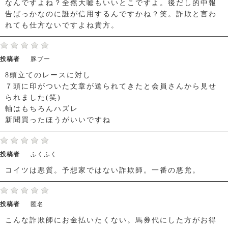
なんですよね？全然大嘘もいいとこですよ。後だし的中報
告ばっかなのに誰が信用するんですかね？笑。詐欺と言わ
れても仕方ないですよね貴方。
投稿者
豚ブー
8頭立てのレースに対し
７頭に印がついた文章が送られてきたと会員さんから見せ
られました(笑)
軸はもちろんハズレ
新聞買ったほうがいいですね
投稿者
ふくふく
コイツは悪質。予想家ではない詐欺師。一番の悪党。
投稿者
匿名
こんな詐欺師にお金払いたくない。馬券代にした方がお得