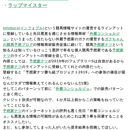
・
ラップマイスター
infoburu(インフォブル)
という競馬情報サイトの運営するラインアット
に登録していると先日悪意を感じさせる情報商材「
外厩コンシェルジ
ュ
」というまったく当たらない外厩予想家のガクの運営する
ガクちゃん
の競馬予想ブログ
の情報商材販売促進に続いて、競馬
予想家ナツ
という
知る人は知っているけっこう悪評で有名な個人競馬予想家である
予想家
ナツ
のラインアットへの登録を促していた。
内容としては、
予想家ナツ
が2019年のフェブラリーSは自信があるから
予想家ナツ
のラインアットに登録してくれとの内容だった。
登録すると「予想家ナツ勝ち組プロジェクト2019」への参加の催促が届
いた。
なんだタダで情報教えてくれるんじゃないんだ(笑)
そしてこのパターンって前に「
外厩コンシェルジュ
」での販売パターン
と全く同じ。
クレジット決済が可能なので、１か月以上前からこの策略をねっていた
ってことになる。
予想家ナツ
のインターネット上の評判も悪く先日「外厩コンシェルジ
ュ」も悪意ある情報の可能性があるためこれは買う事を回避することを
オススメしたい。
また、もし参加してしまった人がいたら是非結果を投稿してほしい。