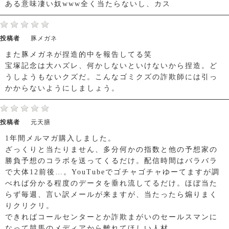
ある意味凄い奴www全く当たらないし、カス
投稿者
豚メガネ
また豚メガネが捏造的中を報告してる笑
宝塚記念は大ハズレ、何かしないといけないから捏造。ど
うしようもないクズだ。こんなゴミクズの詐欺師には引っ
かからないようにしましょう。
投稿者
元天膳
1年間メルマガ購入しました。
ざっくりと当たりません、多分何かの指数と他の予想家の
勝負予想のコラボを送ってくるだけ。配信時間はバラバラ
で大体12前後…。YouTubeでゴチャゴチャゆーてますが調
べれば分かる程度のデータを垂れ流してるだけ。ほぼ当た
らず毎週、言い訳メールが来ますが、当たったら煽りまく
りクリクリ。
できればコールセンターとか詐欺まがいのセールスマンに
なって競馬のメディアから離れてほしい人材。