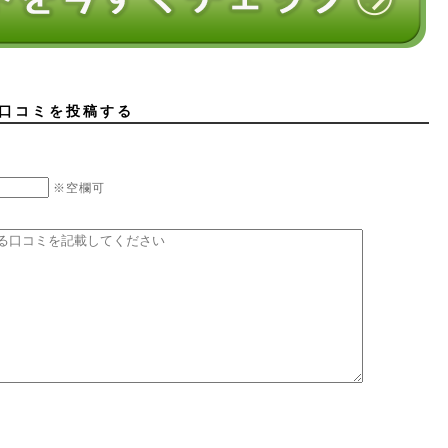
の口コミを投稿する
※空欄可