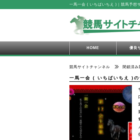
一馬一会 ( いちばいちえ )｜競馬予
HOME
優良
競馬サイトチャンネル
閉鎖済み
一馬一会 ( いちばいちえ )