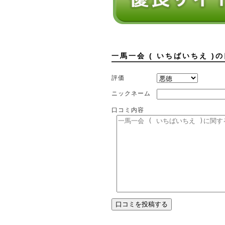
一馬一会 ( いちばいちえ )
評価
ニックネーム
口コミ内容