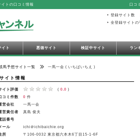
想サイトの口コミ情報
口コ
登録サイト数
全登録サイトの
サイト
悪徳サイト
検証中サイト
ラン
競馬予想サイト一覧
一馬一会 ( いちばいちえ )
のサイト情報
サイト評価
(
0.0
)
口コミ件数
0
件
運営会社
一馬一会
運営責任者
真島 俊夫
電話番号
メール
ichi＠ichibaichie.org
住所
〒106-0032 東京都六本木6丁目15-1-6F