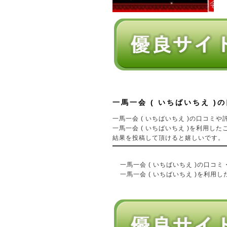
一馬一会 ( いちばいちえ )
一馬一会 ( いちばいちえ )の口コミ
一馬一会 ( いちばいちえ )を利用
結果を投稿して頂けると嬉しいです。
一馬一会 ( いちばいちえ )の口
一馬一会 ( いちばいちえ )を利