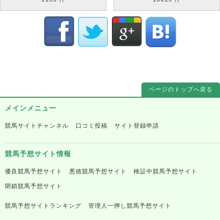
ページのトップへ戻る
メインメニュー
競馬サイトチャンネル
口コミ投稿
サイト登録申請
競馬予想サイト情報
優良競馬予想サイト
悪徳競馬予想サイト
検証中競馬予想サイト
閉鎖競馬予想サイト
競馬予想サイトランキング
管理人一押し競馬予想サイト