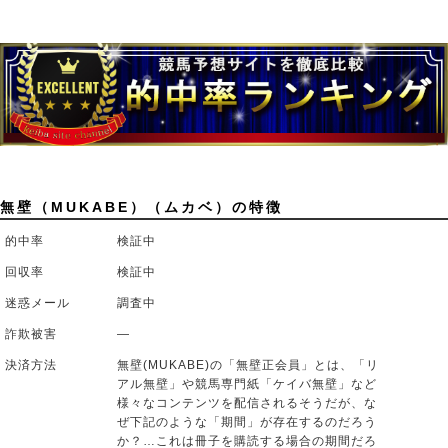
無壁（MUKABE）（ムカベ）の特徴
的中率
検証中
回収率
検証中
迷惑メール
調査中
詐欺被害
―
決済方法
無壁(MUKABE)の「無壁正会員」とは、「リ
アル無壁」や競馬専門紙「ケイバ無壁」など
様々なコンテンツを配信されるそうだが、な
ぜ下記のような「期間」が存在するのだろう
か？…これは冊子を購読する場合の期間だろ