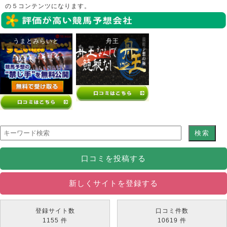
の５コンテンツになります。
うまとみらいと
舟王
口コミを投稿する
新しくサイトを登録する
登録サイト数
口コミ件数
1155
件
10619
件