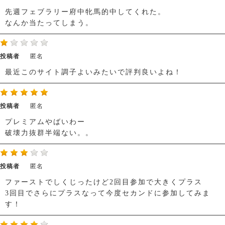
先週フェブラリー府中牝馬的中してくれた。
なんか当たってしまう。
投稿者
匿名
最近このサイト調子よいみたいで評判良いよね！
投稿者
匿名
プレミアムやばいわー
破壊力抜群半端ない。。
投稿者
匿名
ファーストでしくじったけど2回目参加で大きくプラス
3回目でさらにプラスなって今度セカンドに参加してみま
す！