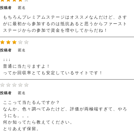
投稿者
匿名
もちろんプレミアムステージはオススメなんだけど、さす
がに最初から参加するのは抵抗あると思うからファースト
ステージからの参加で資金を増やしてからだね！
投稿者
匿名
↓↓↓
普通に当たりますよ！
ってか回収率とても安定しているサイトです！
投稿者
匿名
ここって当たるんですか？
なんか、色々調べてみたけど、評価が両極端すぎて、やろ
うにも。。。
何か知ってたら教えてください。
とりあえず保留。