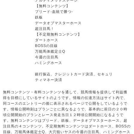
アルティメットステージ
【無料コンテンツ】
ブリード-血統で勝つ-
鉄板
データオブマスターホース
超注目馬！
【不定期無料コンテンツ】
ダートホース
BOSSの目線
万能馬体鑑定士Q
今週の注目馬
ハミングホース
銀行振込、クレジットカード決済、セキュリ
ティマネー決済
無料コンテンツ・有料コンテンツを通して、競馬情報を提供して利益獲
得を目標にしているサイトのようです。情報の伝達方法はサイト内で、
同コースのエントリーの後に表示されるページで公開をしているようで
す。情報公開時刻はプランごとに異なるようで、基本的に前日の２０時
頃公開開始のプランとレース発走当日１２時頃公開開始になるようで
す。無料コンテンツはブリード、鉄板、データオブマスターホース、超
注目馬の４コンテンツ。不定期無料コンテンツはダートホース、BOSSの
目線、万能馬体鑑定士Q、大穴狙いヤスの今週の注目馬、ハミングホース