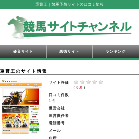
重賞王｜競馬予想サイトの口コミ情報
優良サイト
悪徳サイト
ランキング
重賞王のサイト情報
サイト評価
(
0.0
)
口コミ件数
1
件
運営会社
運営責任者
電話番号
メール
住所