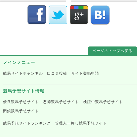
ページのトップへ戻る
メインメニュー
競馬サイトチャンネル
口コミ投稿
サイト登録申請
競馬予想サイト情報
優良競馬予想サイト
悪徳競馬予想サイト
検証中競馬予想サイト
閉鎖競馬予想サイト
競馬予想サイトランキング
管理人一押し競馬予想サイト