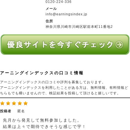
0120-224-336
メール
info@earningsindex.jp
住所
神奈川県川崎市川崎区駅前本町11番地2
アーニングインデックスの口コミ情報
アーニングインデックスの口コミや評判を募集しております。
アーニングインデックスを利用したことがある方は、無料情報、有料情報ど
ちらもでも構いませんので、検証結果を投稿して頂けると嬉しいです。
投稿者
匿名
先月から発見して無料参加しました。
結果は上々で期待できそうな感じで宇！