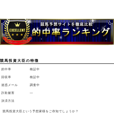
競馬投資大臣の特徴
的中率
検証中
回収率
検証中
迷惑メール
調査中
詐欺被害
―
決済方法
競馬投資大臣という予想家様をご存知でしょうか？