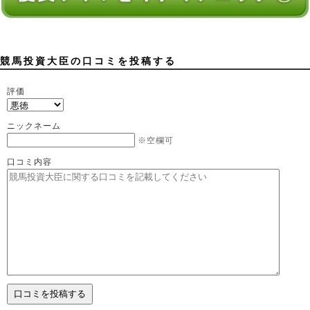
競馬投資大臣の口コミを投稿する
評価
ニックネーム
※空欄可
口コミ内容