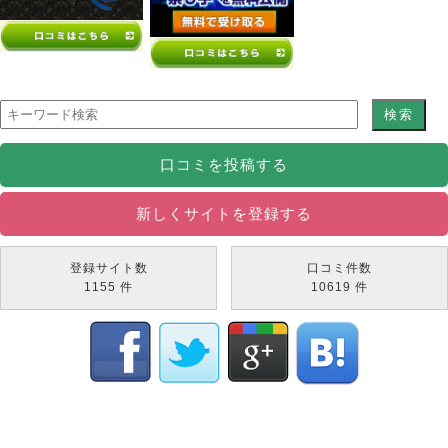
口コミを投稿する
新しくサイトを登録する
登録サイト数
口コミ件数
1155
件
10619
件